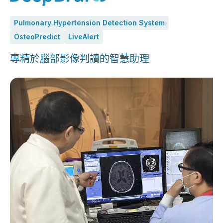
Pulmonary Hypertension Detection System
OsteoPredict
LiveAlert
專精於腦部影像判讀的智慧助理