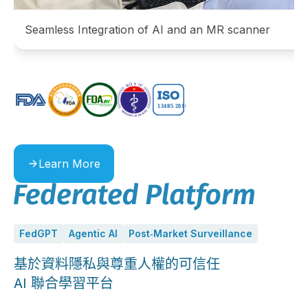
Seamless Integration of AI and an MR scanner
Learn More
FedGPT
Agentic AI
Post‑Market Surveillance
基於資料隱私與尊重人權的可信任
AI 聯合學習平台